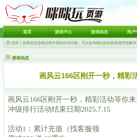
首页
游戏中心
游戏动态
用户
您好！如果您在游戏过程中遇到任何问题，可以咨询我们的在线客服帮您解决
游戏动态
画风云166区刚开一秒，精彩
画风云166区刚开一秒，精彩活动等你
冲级排行活动结束日期2025.7.15
活动1：累计充值（找客服领